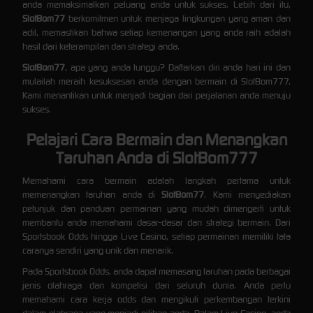
anda memaksimalkan peluang anda untuk sukses. Lebih dari itu,
SlotBom77
berkomitmen untuk menjaga lingkungan yang aman dan
adil, memastikan bahwa setiap kemenangan yang anda raih adalah
hasil dari keterampilan dan strategi anda.
SlotBom77
, apa yang anda tunggu? Daftarkan diri anda hari ini dan
mulailah meraih kesuksesan anda dengan bermain di SlotBom777.
Kami menantikan untuk menjadi bagian dari perjalanan anda menuju
sukses.
Pelajari Cara Bermain dan Menangkan
Taruhan Anda di SlotBom777
Memahami cara bermain adalah langkah pertama untuk
memenangkan taruhan anda di
SlotBom77
. Kami menyediakan
petunjuk dan panduan permainan yang mudah dimengerti untuk
membantu anda memahami dasar-dasar dan strategi bermain. Dari
Sportsbook Odds hingga Live Casino, setiap permainan memiliki tata
caranya sendiri yang unik dan menarik.
Pada Sportsbook Odds, anda dapat memasang taruhan pada berbagai
jenis olahraga dan kompetisi dari seluruh dunia. Anda perlu
memahami cara kerja odds dan mengikuti perkembangan terkini