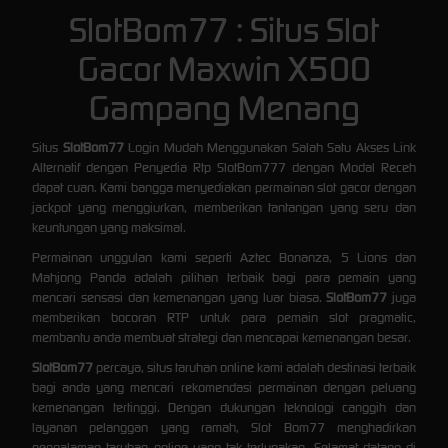
SlotBom77 : Situs Slot
Gacor Maxwin X500
Gampang Menang
Situs
SlotBom77
Login Mudah Menggunakan Salah Satu Akses Link
Alternatif dengan Penyedia Rtp SlotBom777 dengan Modal Receh
dapat cuan.
Kami bangga menyediakan permainan slot gacor dengan
jackpot yang menggiurkan, memberikan tantangan yang seru dan
keuntungan yang maksimal.
Permainan unggulan kami seperti Aztec Bonanza, 5 Lions dan
Mahjong Panda adalah pilihan terbaik bagi para pemain yang
mencari sensasi dan kemenangan yang luar biasa.
SlotBom77
juga
memberikan bocoran RTP untuk para pemain slot pragmatic,
membantu anda membuat strategi dan mencapai kemenangan besar.
SlotBom77
percaya, situs taruhan online kami adalah destinasi terbaik
bagi anda yang mencari rekomendasi permainan dengan peluang
kemenangan tertinggi. Dengan dukungan teknologi canggih dan
layanan pelanggan yang ramah, Slot Bom77 menghadirkan
pengalaman taruhan online yang tak terlupakan. Selamat datang di