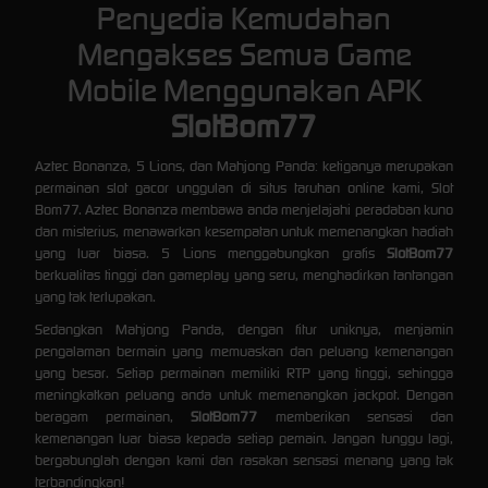
Penyedia Kemudahan
Mengakses Semua Game
Mobile Menggunakan APK
SlotBom77
Aztec Bonanza, 5 Lions, dan Mahjong Panda: ketiganya merupakan
permainan slot gacor unggulan di situs taruhan online kami, Slot
Bom77. Aztec Bonanza membawa anda menjelajahi peradaban kuno
dan misterius, menawarkan kesempatan untuk memenangkan hadiah
yang luar biasa. 5 Lions menggabungkan grafis
SlotBom77
berkualitas tinggi dan gameplay yang seru, menghadirkan tantangan
yang tak terlupakan.
Sedangkan Mahjong Panda, dengan fitur uniknya, menjamin
pengalaman bermain yang memuaskan dan peluang kemenangan
yang besar. Setiap permainan memiliki RTP yang tinggi, sehingga
meningkatkan peluang anda untuk memenangkan jackpot. Dengan
beragam permainan,
SlotBom77
memberikan sensasi dan
kemenangan luar biasa kepada setiap pemain. Jangan tunggu lagi,
bergabunglah dengan kami dan rasakan sensasi menang yang tak
terbandingkan!