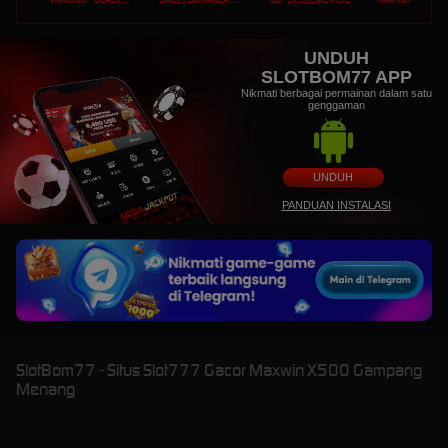
UNDUH
SLOTBOM77 APP
Nikmati berbagai permainan dalam satu
genggaman
UNDUH
PANDUAN INSTALASI
SlotBom77 - Situs Slot777 Gacor Maxwin X500 Gampang
Menang