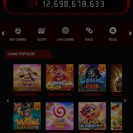
IDR
12,690,678,633
HOT GAMES
SLOTS
LIVE CASINO
RACE
TOGEL
OL
GAME POPULER
GATES OF OLYMPUS POP
BANG GACOR 1000
GOYANG GAIB
WUKONG - BLACK SCATTER
SWEET BONANZA 2500
SUPER ELEMENTS 2