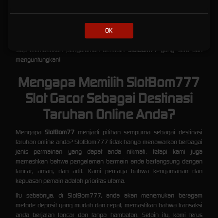
Tidak hanya itu, ada banyak keuntungan menarik yang menanti anda
sebagai pemain di situs kami. Nikmati berbagai bonus dan promosi
OK
yang kami tawarkan serta rasakan sensasi bermain yang asli dan fair.
Mari bergabung dengan SlotBom777, situs taruhan online yang selalu
siap memberikan pengalaman bermain
SlotBom77
yang seru dan
menguntungkan!
Mengapa Memilih SlotBom777
Slot Gacor Sebagai Destinasi
Taruhan Online Anda?
Mengapa
SlotBom77
menjadi pilihan sempurna sebagai destinasi
taruhan online anda? SlotBom777 tidak hanya menawarkan berbagai
jenis permainan yang dapat anda nikmati, tetapi kami juga
memastikan bahwa pengalaman bermain anda berlangsung dengan
lancar, aman, dan adil. Kami percaya bahwa kenyamanan dan
kepuasan pemain adalah prioritas utama.
Itu sebabnya, di SlotBom777, anda akan menemukan beragam
metode deposit yang mudah dan cepat, memastikan bahwa transaksi
anda berjalan lancar dan tanpa hambatan. Selain itu, kami terus