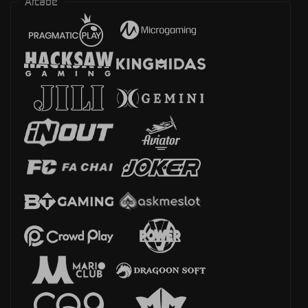
Arcade