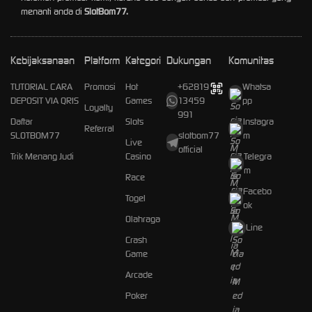
menanti anda di
SlotBom77.
Kebijaksanaan
Platform
Kategori
Dukungan
Komunitas
TUTORIAL CARA
Promosi
Hot
+62819
Whatsa
DEPOSIT VIA QRIS
Games
13459
pp
Loyalty
991
Daftar
Slots
Instagra
Referral
SLOTBOM77
slotbom77
m
Live
official
Trik Menang Judi
Casino
Telegra
m
Race
Facebo
Togel
ok
Olahraga
Line
Crash
Game
Arcade
Poker