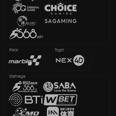
Race
Togel
Olahraga