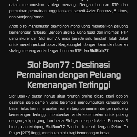
dalam merumuskan strategi menang. Dengan bocoran RTP dari
permainan-permainan unggulan kami seperti Aztec Bonanza, 5 Lions,
dan Mahjong Panda.
Anda bisa menentukan permainan mana yang memberikan peluang
kemenangan terbesar. Dengan strategi yang tepat dan informasi RTP
yang akurat dari Slot Bom77, anda berada satu langkah lebih dekat
untuk meraih jackpot besar. Bergabunglah dengan kami dan buatlah
strategi menang anda dengan bocoran RTP dari
SlotBom77
.
Slot Bom77 : Destinasi
Permainan dengan Peluang
Kemenangan Tertinggi
Slot Bom77 bukan hanya situs taruhan online biasa, kami adalah
destinasi para pemain yang berambisi mengumpulkan kemenangan
besar. Situs kami merupakan rumah bagi permainan dengan peluang
kemenangan tertinggi, memberikan anda kesempatan untuk pulang
dengan jackpot yang luar biasa. Slot gacor seperti Aztec Bonanza, 5
Lions, dan Mahjong
SlotBom77
Panda, di kenal dengan Return To
Player (RTP) tinggi, membuka pintu bagi kemenangan besar.