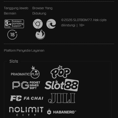
Tanggung Jawab
Browser Yang
Bermain
Didukung
©2026 SLOTBOM77. Hak cipta
dilindungi | 18+
Platform Penyedia Layanan
Slots