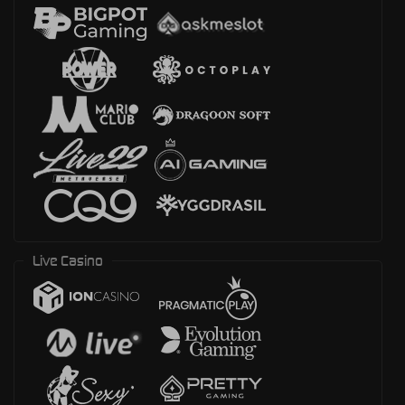
Live Casino