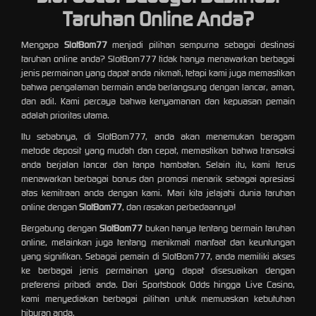
Taruhan Online Anda?
Mengapa
SlotBom77
menjadi pilihan sempurna sebagai destinasi
taruhan online anda? SlotBom777 tidak hanya menawarkan berbagai
jenis permainan yang dapat anda nikmati, tetapi kami juga memastikan
bahwa pengalaman bermain anda berlangsung dengan lancar, aman,
dan adil. Kami percaya bahwa kenyamanan dan kepuasan pemain
adalah prioritas utama.
Itu sebabnya, di SlotBom777, anda akan menemukan beragam
metode deposit yang mudah dan cepat, memastikan bahwa transaksi
anda berjalan lancar dan tanpa hambatan. Selain itu, kami terus
menawarkan berbagai bonus dan promosi menarik sebagai apresiasi
atas kemitraan anda dengan kami. Mari kita jelajahi dunia taruhan
online dengan
SlotBom77
, dan rasakan perbedaannya!
Bergabung dengan
SlotBom77
bukan hanya tentang bermain taruhan
online, melainkan juga tentang menikmati manfaat dan keuntungan
yang signifikan. Sebagai pemain di SlotBom777, anda memiliki akses
ke berbagai jenis permainan yang dapat disesuaikan dengan
preferensi pribadi anda. Dari Sportsbook Odds hingga Live Casino,
kami menyediakan berbagai pilihan untuk memuaskan kebutuhan
hiburan anda.