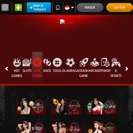
Main di
MASUK
DAFTAR
Telegram
HOT
SLOTS
LIVE
RACE
TOGEL
OLAHRAGA
CRASH
ARCADE
POKER
E-
SABUN
GAMES
CASINO
GAME
SPORTS
AYAM
i
i
i
i
i
i