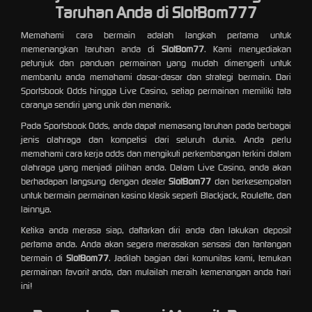
Taruhan Anda di SlotBom777
Memahami cara bermain adalah langkah pertama untuk
memenangkan taruhan anda di
SlotBom77
. Kami menyediakan
petunjuk dan panduan permainan yang mudah dimengerti untuk
membantu anda memahami dasar-dasar dan strategi bermain. Dari
Sportsbook Odds hingga Live Casino, setiap permainan memiliki tata
caranya sendiri yang unik dan menarik.
Pada Sportsbook Odds, anda dapat memasang taruhan pada berbagai
jenis olahraga dan kompetisi dari seluruh dunia. Anda perlu
memahami cara kerja odds dan mengikuti perkembangan terkini dalam
olahraga yang menjadi pilihan anda. Dalam Live Casino, anda akan
berhadapan langsung dengan dealer
SlotBom77
dan berkesempatan
untuk bermain permainan kasino klasik seperti Blackjack, Roulette, dan
lainnya.
Ketika anda merasa siap, daftarkan diri anda dan lakukan deposit
pertama anda. Anda akan segera merasakan sensasi dan tantangan
bermain di
SlotBom77
. Jadilah bagian dari komunitas kami, temukan
permainan favorit anda, dan mulailah meraih kemenangan anda hari
ini!